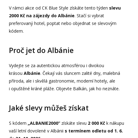
V rámci akce od CK Blue Style získáte tento týden
slevu
2000 Kč na zájezdy do Albánie
. Stačí si vybrat
preferovaný hotel, poptat nebo objednat se slevovým
kódem.
Proč jet do Albánie
Vydejte se za autentickou atmosférou i divokou
krásou
Albánie
. Čekají vás sluncem zalité dny, malebná
příroda, ale i skvělá gastronomie, moderní hotely, ale
i opuštěné kráné pláže. Objevte Balkán, jak ho neznáte.
Jaké slevy můžeš získat
S kódem
„ALBANIE2000“
získáte slevu
2 000 Kč
k nákupu
vaší letní dovolené v Albánii
s termínem odletu od 1. 6.