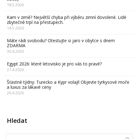
18.5.2026
Kam v zimě? Největší chyba při výběru zimní dovolené. Lidé
zbytečně trpí na přestupech.
14.5.2026
Máte rádi svobodu? Otestujte si jaro v obytce s dnem
ZDARMA
30.4.2026
Egypt 2026: které letovisko je pro vás to pravé?
27.4.2026
Šťastné týdny: Turecko a Kypr volají! Objevte tyrkysové moře
a luxus za lákavé ceny
20.4.2026
Hledat