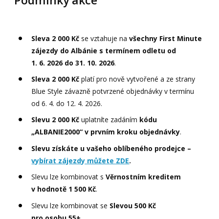
Podmínky akce
Sleva
2 000 Kč
se vztahuje na
všechny First Minute
zájezdy do Albánie s termínem odletu od
1. 6. 2026 do 31. 10. 2026
.
Sleva
2 000 Kč
platí pro nově vytvořené a ze strany
Blue Style závazně potvrzené objednávky v termínu
od 6. 4. do 12. 4. 2026.
Slevu
2 000 Kč
uplatníte zadáním
kódu
„ALBANIE2000“ v prvním kroku objednávky
.
Slevu získáte u vašeho oblíbeného prodejce –
vybírat zájezdy můžete ZDE
.
Slevu lze kombinovat s
Věrnostním kreditem
v hodnotě 1 500 Kč
.
Slevu lze kombinovat se
Slevou 500 Kč
pro osobu 55+
.