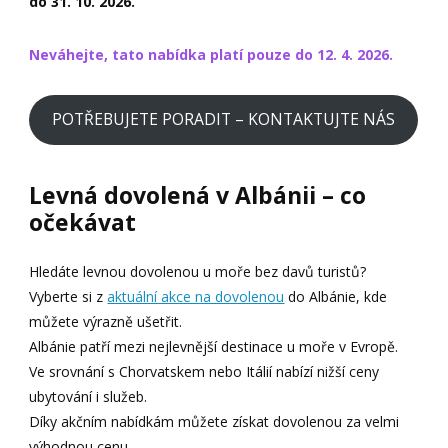
do 31. 10. 2026.
Neváhejte, tato nabídka platí
pouze do 12. 4. 2026.
POTŘEBUJETE PORADIT – KONTAKTUJTE NÁS
Levná dovolená v Albánii – co
očekávat
Hledáte levnou dovolenou u moře bez davů turistů?
Vyberte si z
aktuální akce na dovolenou
do Albánie, kde
můžete výrazně ušetřit.
Albánie patří mezi nejlevnější destinace u moře v Evropě.
Ve srovnání s Chorvatskem nebo Itálií nabízí nižší ceny
ubytování i služeb.
Díky akčním nabídkám můžete získat dovolenou za velmi
výhodnou cenu.