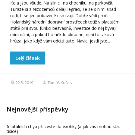
Kola jsou všude. Na silnici, na chodníku, na parkovišti.
Turisté si z Nizozemců dělají legraci, že se s nimi snad
rodí, ti se jen pobaveně usmívají. Dobře vědí proč.
Holandský národní dopravní prostředek totiž v placatém
státě plní svou funkci bezvadně, investice do něj bývají
minimální, a pokud ho někdo ukradne, není to taková
hrůza, jako když vám odcizí auto. Navíc, jestli jste...
Celý článek
22.5. 2019
Tomáš Kučera
Nejnovější příspěvky
6 fatálních chyb při cestě do exotiky (a jak vás mohou stát
tisíce)