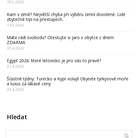
18.5.2026
Kam v zimě? Největší chyba při výběru zimní dovolené. Lidé
zbytečně trpí na přestupech.
14.5.2026
Máte rádi svobodu? Otestujte si jaro v obytce s dnem
ZDARMA
30.4.2026
Egypt 2026: které letovisko je pro vás to pravé?
27.4.2026
Šťastné týdny: Turecko a Kypr volají! Objevte tyrkysové moře
a luxus za lákavé ceny
20.4.2026
Hledat