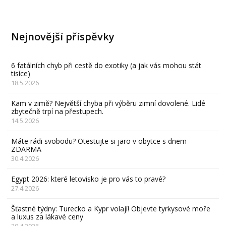
Nejnovější příspěvky
6 fatálních chyb při cestě do exotiky (a jak vás mohou stát
tisíce)
18.5.2026
Kam v zimě? Největší chyba při výběru zimní dovolené. Lidé
zbytečně trpí na přestupech.
14.5.2026
Máte rádi svobodu? Otestujte si jaro v obytce s dnem
ZDARMA
30.4.2026
Egypt 2026: které letovisko je pro vás to pravé?
27.4.2026
Šťastné týdny: Turecko a Kypr volají! Objevte tyrkysové moře
a luxus za lákavé ceny
20.4.2026