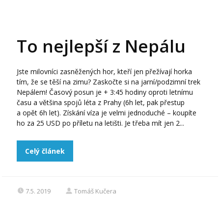
To nejlepší z Nepálu
Jste milovníci zasněžených hor, kteří jen přežívají horka
tím, že se těší na zimu? Zaskočte si na jarní/podzimní trek
Nepálem! Časový posun je + 3:45 hodiny oproti letnímu
času a většina spojů léta z Prahy (6h let, pak přestup
a opět 6h let). Získání víza je velmi jednoduché – koupíte
ho za 25 USD po příletu na letišti. Je třeba mít jen 2...
Celý článek
7.5. 2019
Tomáš Kučera