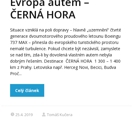
Evropa autem –
ČERNÁ HORA
Situace vzniklá na poli dopravy – hlavně „uzemnění“ čtvrté
generace dvoumotorového proudového letounu Boeingu
737 MAX – přinesla do evropského turistického prostoru
nemalé turbulence. Pokud chcete být nezávislí, zamyslete
se nad tím, zda-li by dovolená vlastním autem nebyla
dobrým řešením. Destinace ČERNÁ HORA 1 300 – 1 400
km z Prahy. Letoviska např. Herceg Novi, Becici, Budva
Proč...
Celý článek
25.4. 2019
Tomáš Kučera