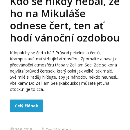
Kdo se nikdy nebál, že
ho na Mikuláše
odnese čert, ten ať
hodí vánoční ozdobou
Kdopak by se čerta bál? Průvod pekelnic a čertů,
Krampuslauf, má strhující atmosféru. Zpomalte a nasajte
předvánoční atmosféru třeba v Zell am See. Zde se koná
největší průvod čertisek, který oslní jak velké, tak malé.
Své milé si raději hlídejte, aby je náhodou někdo neunesl…
víte kam? Do Zell am See (Rakousko) můžete jet „na
otočku“ (je to cca...
Celý článek
24.9. 2018
Tomáš Kučera