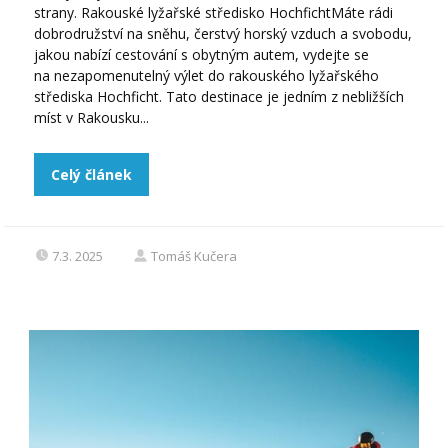
strany. Rakouské lyžařské středisko HochfichtMáte rádi
dobrodružství na sněhu, čerstvý horský vzduch a svobodu,
jakou nabízí cestování s obytným autem, vydejte se
na nezapomenutelný výlet do rakouského lyžařského
střediska Hochficht. Tato destinace je jedním z nebližších
míst v Rakousku...
Celý článek
7.3. 2025
Tomáš Kučera