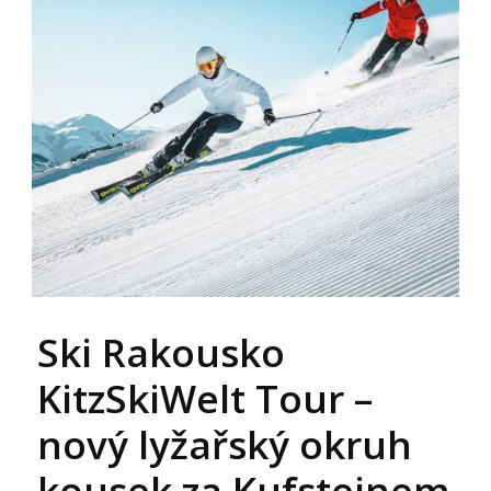
Ski Rakousko
KitzSkiWelt Tour –
nový lyžařský okruh
kousek za Kufsteinem