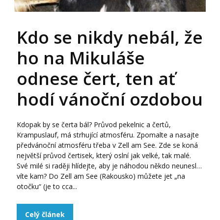
Kdo se nikdy nebál, že
ho na Mikuláše
odnese čert, ten ať
hodí vánoční ozdobou
Kdopak by se čerta bál? Průvod pekelnic a čertů,
Krampuslauf, má strhující atmosféru. Zpomalte a nasajte
předvánoční atmosféru třeba v Zell am See. Zde se koná
největší průvod čertisek, který oslní jak velké, tak malé.
Své milé si raději hlídejte, aby je náhodou někdo neunesl…
víte kam? Do Zell am See (Rakousko) můžete jet „na
otočku“ (je to cca...
Celý článek