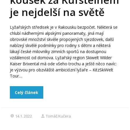
je nejdelší na světě
Lyžařských středisek je v Rakousku bezpočet. Některá se
chlubí nádhernými alpskými panoramaty, jiná mají
obrovské množství skvěle propojených sjezdovek, další
nabízejí skvělé podmínky pro rodiny s dětmi a některá
lákají české milovníky zimních sportů na dostupnou
vzdálenost od domova. Lyžařský region Skiwelt Wilder
Kaiser Brixental má ode všeho trochu a ještě něco navíc:
je výzvou pro obzvláště ambiciózní lyžaře – KitzSkiWelt
Tour....
Celý článek
14.1. 2022
Tomáš Kučera