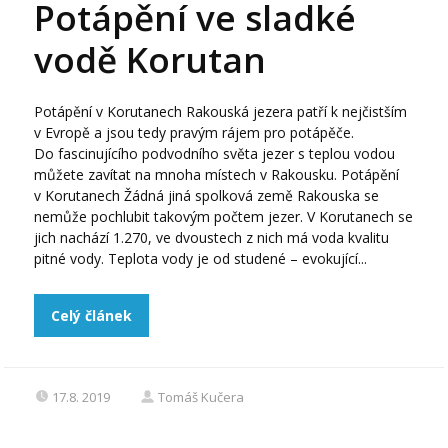
Potápění ve sladké
vodě Korutan
Potápění v Korutanech Rakouská jezera patří k nejčistším
v Evropě a jsou tedy pravým rájem pro potápěče.
Do fascinujícího podvodního světa jezer s teplou vodou
můžete zavítat na mnoha místech v Rakousku. Potápění
v Korutanech Žádná jiná spolková země Rakouska se
nemůže pochlubit takovým počtem jezer. V Korutanech se
jich nachází 1.270, ve dvoustech z nich má voda kvalitu
pitné vody. Teplota vody je od studené – evokující...
Celý článek
17.8. 2019
Tomáš Kučera