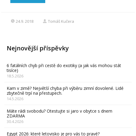
24.9. 2018
Tomáš Kučera
Nejnovější příspěvky
6 fatálních chyb při cestě do exotiky (a jak vás mohou stát
tisíce)
18.5.2026
Kam v zimě? Největší chyba při výběru zimní dovolené. Lidé
zbytečně trpí na přestupech.
14.5.2026
Máte rádi svobodu? Otestujte si jaro v obytce s dnem
ZDARMA
30.4.2026
Egypt 2026: které letovisko je pro vás to pravé?