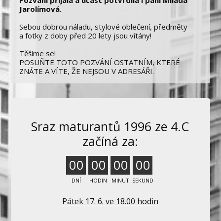
Jarolímová.
Sebou dobrou náladu, stylové oblečení, předměty
a fotky z doby před 20 lety jsou vítány!
Těšíme se!
POSUŇTE TOTO POZVÁNÍ OSTATNÍM, KTERÉ
ZNÁTE A VÍTE, ŽE NEJSOU V ADRESÁŘI.
Sraz maturantů 1996 ze 4.C
začíná za:
0
0
0
0
0
0
0
0
DNÍ
HODIN
MINUT
SEKUND
Pátek 17. 6. ve 18.00 hodin