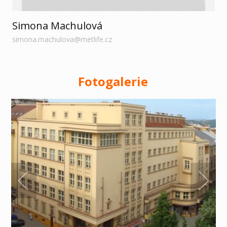
Simona Machulová
simona.machulova@metlife.cz
Fotogalerie