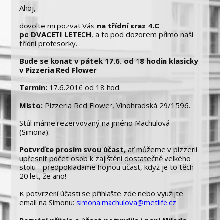
Ahoj,
dovolte mi pozvat Vás
na třídní sraz 4.C
po DVACETI LETECH
, a to pod dozorem přímo naší
třídní profesorky.
Bude se konat v pátek 17.6. od 18 hodin klasicky
v Pizzeria Red Flower
Termín:
17.6.2016 od 18 hod.
Místo:
Pizzeria Red Flower,
Vinohradská 29/1596.
Stůl máme rezervovaný na jméno Machulová
(Simona).
Potvrďte prosím svou účast,
ať můžeme v pizzerii
upřesnit počet osob k zajištění dostatečně velkého
stolu - předpokládáme hojnou účast, když je to těch
20 let, že ano!
K potvrzení účasti se přihlašte zde nebo využijte
email na Simonu:
simona.machulova@metlife.cz
Pozvání přijala a účast potvrdila i paní Milada