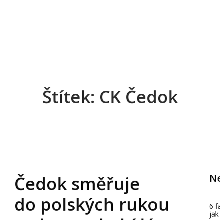
Štítek: CK Čedok
Ne
Čedok směřuje
do polských rukou
6 f
jak