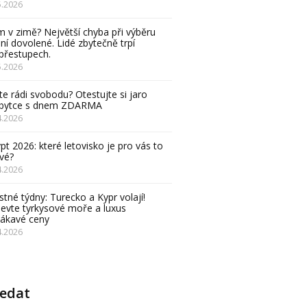
5.2026
 v zimě? Největší chyba při výběru
ní dovolené. Lidé zbytečně trpí
přestupech.
5.2026
e rádi svobodu? Otestujte si jaro
obytce s dnem ZDARMA
4.2026
pt 2026: které letovisko je pro vás to
vé?
4.2026
stné týdny: Turecko a Kypr volají!
evte tyrkysové moře a luxus
lákavé ceny
4.2026
ledat