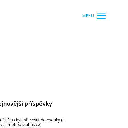
MENU
jnovější příspěvky
atálních chyb při cestě do exotiky (a
 vás mohou stát tisíce)