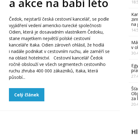
a akce na babí léto
18.
Kam
Čedok, nejstarší česká cestovní kancelář, se podle
zim
na 
vyjádření vedení americko-turecké společnosti
14.
Odien, která je dosavadním vlastníkem Čedoku,
stane majetkem největší polské cestovní
Mát
kanceláře Itaka. Odien zároveň ohlásil, že hodlá
v 
i nadále podnikat v cestovním ruchu, ale zaměří se
30.
na oblast hotelnictví. Cestovní kancelář Čedok
ročně obslouží ve všech segmentech cestovního
Egy
pra
ruchu zhruba 400 000 zákazníků, Itaka, která
27.
působí...
Šťa
Obj
Celý článek
za 
20.
H