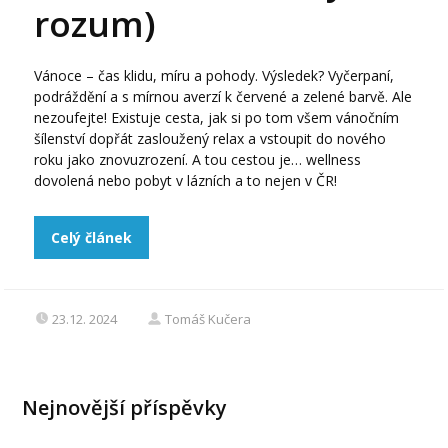
rozum)
Vánoce – čas klidu, míru a pohody. Výsledek? Vyčerpaní,
podráždění a s mírnou averzí k červené a zelené barvě. Ale
nezoufejte! Existuje cesta, jak si po tom všem vánočním
šílenství dopřát zasloužený relax a vstoupit do nového
roku jako znovuzrození. A tou cestou je… wellness
dovolená nebo pobyt v lázních a to nejen v ČR!
Celý článek
23.12. 2024
Tomáš Kučera
Nejnovější příspěvky