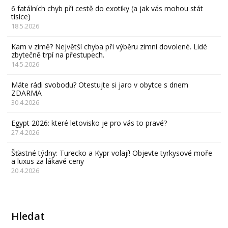
6 fatálních chyb při cestě do exotiky (a jak vás mohou stát
tisíce)
18.5.2026
Kam v zimě? Největší chyba při výběru zimní dovolené. Lidé
zbytečně trpí na přestupech.
14.5.2026
Máte rádi svobodu? Otestujte si jaro v obytce s dnem
ZDARMA
30.4.2026
Egypt 2026: které letovisko je pro vás to pravé?
27.4.2026
Šťastné týdny: Turecko a Kypr volají! Objevte tyrkysové moře
a luxus za lákavé ceny
20.4.2026
Hledat