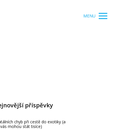
MENU
jnovější příspěvky
atálních chyb při cestě do exotiky (a
 vás mohou stát tisíce)