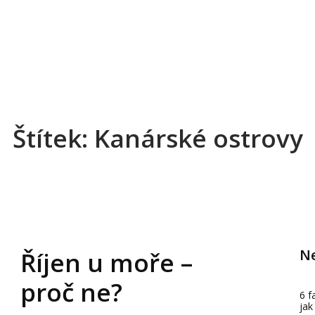
Štítek: Kanárské ostrovy
Ne
Říjen u moře –
proč ne?
6 f
jak