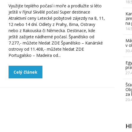
18.
Využijte teplého počasí i moře a prodlužte si léto
ještě v říjnu! Skvělé počasí Super destinace
Kam
Atraktivní ceny Letecké pobytové zájezdy na 8, 11,
zim
na 
12 nebo 14 dní. Odlety z Prahy, Brna, Ostravy
14.
nebo z Rakouska či Německa. Destinace, kde
ještě zažijete nádherné počasí. Španělsko od
Mát
7.277,- můžete hledat ZDE Španělsko – Kanárské
v 
ostrovy od 11.408,- můžete hledat ZDE
30.
Portugalsko – Madeira od...
Egy
pra
Celý článek
27.
Šťa
Obj
za 
20.
H