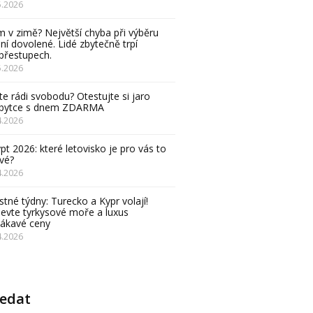
5.2026
 v zimě? Největší chyba při výběru
ní dovolené. Lidé zbytečně trpí
přestupech.
5.2026
e rádi svobodu? Otestujte si jaro
obytce s dnem ZDARMA
4.2026
pt 2026: které letovisko je pro vás to
vé?
4.2026
stné týdny: Turecko a Kypr volají!
evte tyrkysové moře a luxus
lákavé ceny
4.2026
ledat