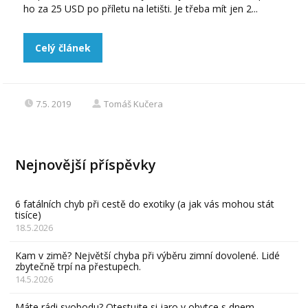
ho za 25 USD po příletu na letišti. Je třeba mít jen 2...
Celý článek
7.5. 2019
Tomáš Kučera
Nejnovější příspěvky
6 fatálních chyb při cestě do exotiky (a jak vás mohou stát
tisíce)
18.5.2026
Kam v zimě? Největší chyba při výběru zimní dovolené. Lidé
zbytečně trpí na přestupech.
14.5.2026
Máte rádi svobodu? Otestujte si jaro v obytce s dnem