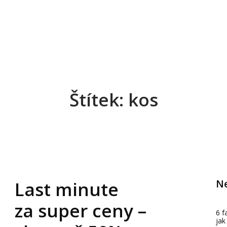
Štítek: kos
Ne
Last minute
za super ceny –
6 f
jak