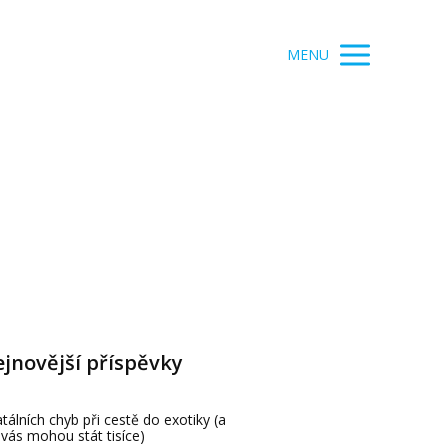
MENU
jnovější příspěvky
atálních chyb při cestě do exotiky (a
 vás mohou stát tisíce)