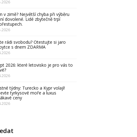
5.2026
 v zimě? Největší chyba při výběru
ní dovolené. Lidé zbytečně trpí
přestupech.
5.2026
e rádi svobodu? Otestujte si jaro
obytce s dnem ZDARMA
4.2026
pt 2026: které letovisko je pro vás to
vé?
4.2026
stné týdny: Turecko a Kypr volají!
evte tyrkysové moře a luxus
lákavé ceny
4.2026
ledat