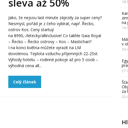
sleva až 50%
18.
Kam
Jako, že nejsou last minute zájezdy za super ceny?
zim
na 
Nesmysl, pořád je z čeho vybírat, např. Řecko,
14.
ostrov Kos. Ceny startují
na 8990,-/letecky/allinclusive! Co takhle Gaia Royal
Mát
– Řecko – Řecko ostrovy – Kos – Mastichari?
v 
I na konci května můžete vyrazit na LM
30.
dovolenou. Teplota vzduchu příjemných 22-25st.
Výhody hotelu: – rodinné pokoje až pro 5 osob –
Egy
pra
výhodná cena all...
27.
Celý článek
Šťa
Obj
za 
20.
H