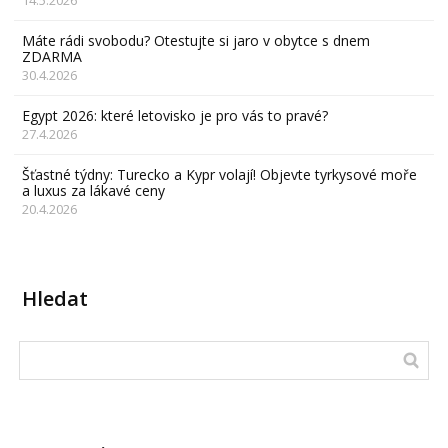
14.5.2026
Máte rádi svobodu? Otestujte si jaro v obytce s dnem
ZDARMA
30.4.2026
Egypt 2026: které letovisko je pro vás to pravé?
27.4.2026
Šťastné týdny: Turecko a Kypr volají! Objevte tyrkysové moře
a luxus za lákavé ceny
20.4.2026
Hledat