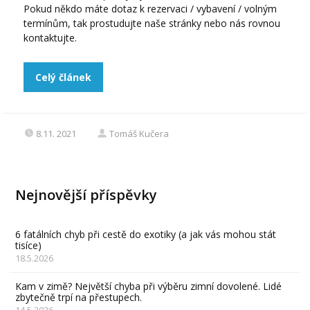
Pokud někdo máte dotaz k rezervaci / vybavení / volným
termínům, tak prostudujte naše stránky nebo nás rovnou
kontaktujte.
Celý článek
8.11. 2021
Tomáš Kučera
Nejnovější příspěvky
6 fatálních chyb při cestě do exotiky (a jak vás mohou stát
tisíce)
18.5.2026
Kam v zimě? Největší chyba při výběru zimní dovolené. Lidé
zbytečně trpí na přestupech.