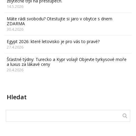
zbytečně trpí na přestupech.
14.5.2026
Máte rádi svobodu? Otestujte si jaro v obytce s dnem
ZDARMA
30.4.2026
Egypt 2026: které letovisko je pro vás to pravé?
27.4.2026
Šťastné týdny: Turecko a Kypr volají! Objevte tyrkysové moře
a luxus za lákavé ceny
20.4.2026
Hledat