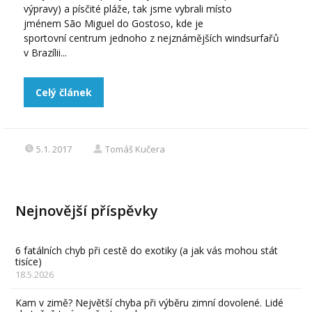
výpravy) a písčité pláže, tak jsme vybrali místo
jménem São Miguel do Gostoso, kde je
sportovní centrum jednoho z nejznámějších windsurfařů
v Brazílii...
Celý článek
5.1. 2017
Tomáš Kučera
Nejnovější příspěvky
6 fatálních chyb při cestě do exotiky (a jak vás mohou stát
tisíce)
18.5.2026
Kam v zimě? Největší chyba při výběru zimní dovolené. Lidé