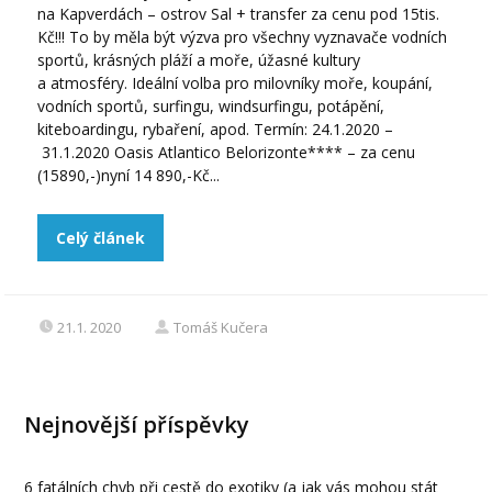
na Kapverdách – ostrov Sal + transfer za cenu pod 15tis.
Kč!!! To by měla být výzva pro všechny vyznavače vodních
sportů, krásných pláží a moře, úžasné kultury
a atmosféry. Ideální volba pro milovníky moře, koupání,
vodních sportů, surfingu, windsurfingu, potápění,
kiteboardingu, rybaření, apod. Termín: 24.1.2020 –
31.1.2020 Oasis Atlantico Belorizonte**** – za cenu
(15890,-)nyní 14 890,-Kč...
Celý článek
21.1. 2020
Tomáš Kučera
Nejnovější příspěvky
6 fatálních chyb při cestě do exotiky (a jak vás mohou stát