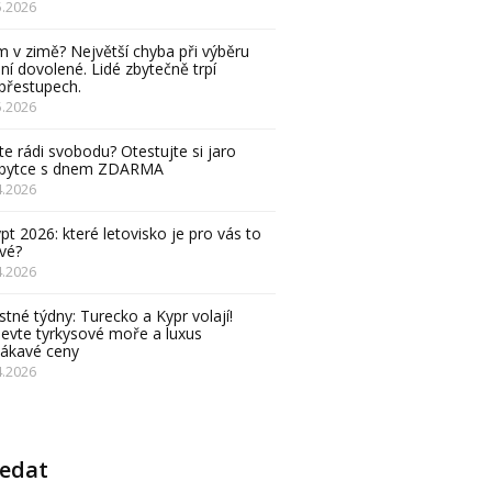
5.2026
 v zimě? Největší chyba při výběru
ní dovolené. Lidé zbytečně trpí
přestupech.
5.2026
e rádi svobodu? Otestujte si jaro
obytce s dnem ZDARMA
4.2026
pt 2026: které letovisko je pro vás to
vé?
4.2026
stné týdny: Turecko a Kypr volají!
evte tyrkysové moře a luxus
lákavé ceny
4.2026
ledat