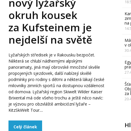
nový lyžařský
18.
okruh kousek
Kam
zim
na 
za Kufsteinem je
14.
nejdelší na světě
Mát
v 
30.
Lyžařských středisek je v Rakousku bezpočet.
Některá se chlubí nádhernými alpskými
Egy
pra
panoramaty, jiná mají obrovské množství skvěle
27.
propojených sjezdovek, další nabízejí skvělé
podmínky pro rodiny s dětmi a některá lákají české
Šťa
milovníky zimních sportů na dostupnou vzdálenost
Obj
od domova. Lyžařský region Skiwelt Wilder Kaiser
za 
Brixental má ode všeho trochu a ještě něco navíc:
20.
je výzvou pro obzvláště ambiciózní lyžaře –
KitzSkiWelt Tour....
H
Celý článek