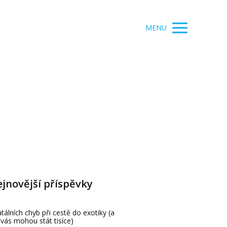
MENU
jnovější příspěvky
atálních chyb při cestě do exotiky (a
 vás mohou stát tisíce)