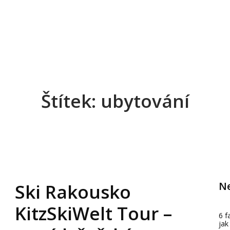
Štítek: ubytování
Ne
Ski Rakousko
KitzSkiWelt Tour –
6 f
jak