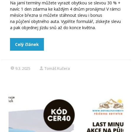
Na jarní termíny můžete vyrazit obytkou se slevou 30 % +
navíc 1 den zdarma ke každým 4 dnům pronájmu! V rámci
měsíce března si můžete stáhnout slevu i bonus
na půjčení obytného auta. Vyplňte formulář, získejte slevu
a pak objednej jízdu snů až do konce května.
Celý článek
9.3. 2025
Tomáš Kučera