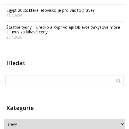
Egypt 2026: které letovisko je pro vás to pravé?
27.4.2026
Šťastné týdny: Turecko a Kypr volají! Objevte tyrkysové moře
a luxus za lákavé ceny
20.4.2026
Hledat
Kategorie