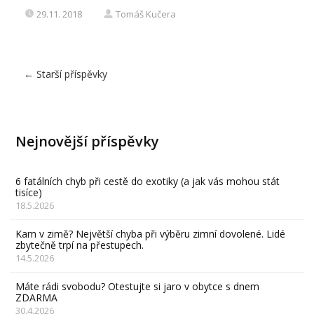
29.11. 2018
Tomáš Kučera
←
Starší příspěvky
Nejnovější příspěvky
6 fatálních chyb při cestě do exotiky (a jak vás mohou stát
tisíce)
18.5.2026
Kam v zimě? Největší chyba při výběru zimní dovolené. Lidé
zbytečně trpí na přestupech.
14.5.2026
Máte rádi svobodu? Otestujte si jaro v obytce s dnem
ZDARMA
30.4.2026